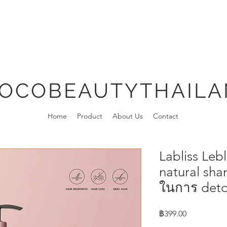
OCOBEAUTYTHAIL
Home
Product
About Us
Contact
Labliss Leb
natural sha
ในการ deto
ราคา
฿399.00