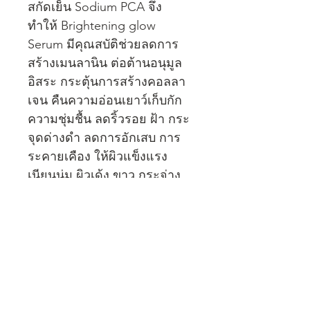
สกัดเย็น Sodium PCA จึง
ทำให้ Brightening glow 
Serum มีคุณสบัติช่วยลดการ
สร้างเมนลานิน ต่อต้านอนุมูล
อิสระ กระตุ้นการสร้างคอลลา
เจน คืนความอ่อนเยาว์เก็บกัก
ความชุ่มชื้น ลดริ้วรอย ฝ้า กระ 
จุดด่างดำ ลดการอักเสบ การ
ระคายเคือง ให้ผิวแข็งแรง 
เนียนนุ่ม ผิวเด้ง ขาว กระจ่าง
ใสอย่างเป็นธรรมชาติอย่างเห็น
ผลจริงเมื่อใช้ต่อเนื่องภายใน 
14 วัน
ขนาด 30 มล 