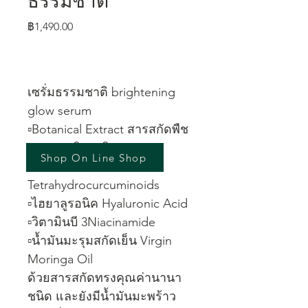
ธรรมชาติ
ราคา
฿1,490.00
เซรั่มธรรมชาติ brightening 
glow serum
▫️Botanical Extract สารสกัดพืช
ธรรมชาติ 5 ชนิด 
Shop On Line Shop
▫️ขมิ้นชัน 
Tetrahydrocurcuminoids 
▫️ไฮยาลูรอนิค Hyaluronic Acid 
▫️วิตามินบี 3Niacinamide 
▫️น้ำมันมะรุมสกัดเย็น Virgin 
Moringa Oil 
ด้วยสารสกัดทรงคุณค่านานา
ชนิด และยังมีน้ำมันมะพร้าว